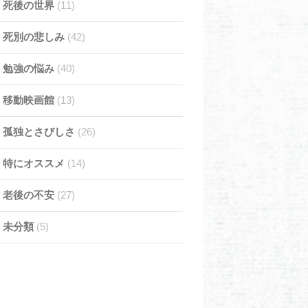
死後の世界
(11)
死別の悲しみ
(42)
勉強の悩み
(40)
移動映画館
(13)
孤独とさびしさ
(26)
特にオススメ
(14)
老後の不安
(27)
未分類
(5)