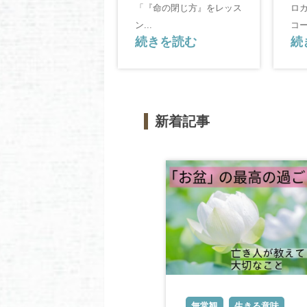
「『命の閉じ方』をレッス
ロ
ン...
コー
続きを読む
続
新着記事
無常観
生きる意味