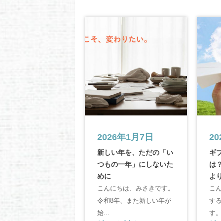
2026年1月7日
2
新しい年を、ただの「い
ギ
つもの一年」にしないた
は
めに
よ
こんにちは、みさきです。
こ
令和8年、また新しい年が
す
始...
す。