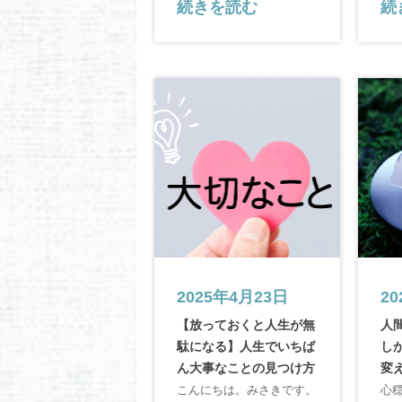
続きを読む
続
2025年4月23日
2
【放っておくと人生が無
人
駄になる】人生でいちば
し
ん大事なことの見つけ方
変
こんにちは。みさきです。
心