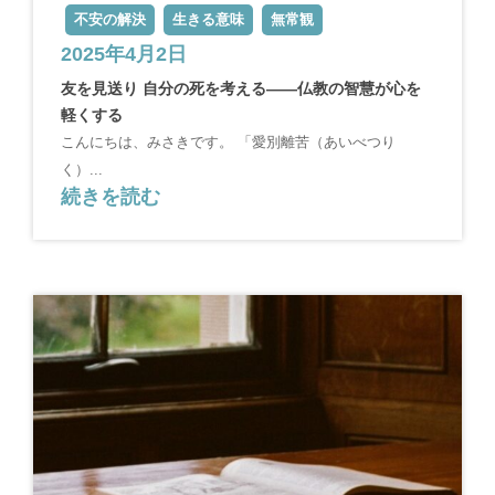
不安の解決
生きる意味
無常観
2025年4月2日
友を見送り 自分の死を考える——仏教の智慧が心を
軽くする
こんにちは、みさきです。 「愛別離苦（あいべつり
く）...
続きを読む