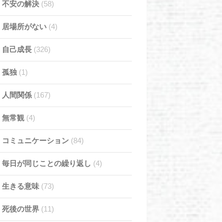
不安の解決
(58)
居場所がない
(4)
自己成長
(326)
孤独
(1)
人間関係
(167)
無常観
(4)
コミュニケーション
(84)
毎日が同じことの繰り返し
(4)
生きる意味
(73)
死後の世界
(11)