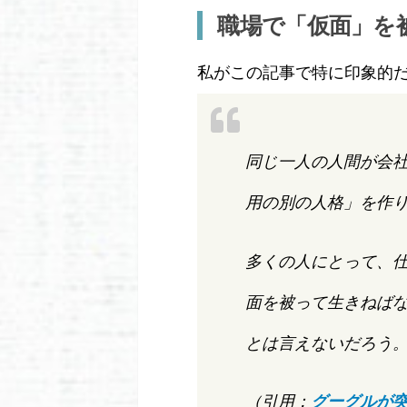
職場で「仮面」を
私がこの記事で特に印象的
同じ一人の人間が会
用の別の人格」を作
多くの人にとって、
面を被って生きねば
とは言えないだろう
（引用：
グーグルが