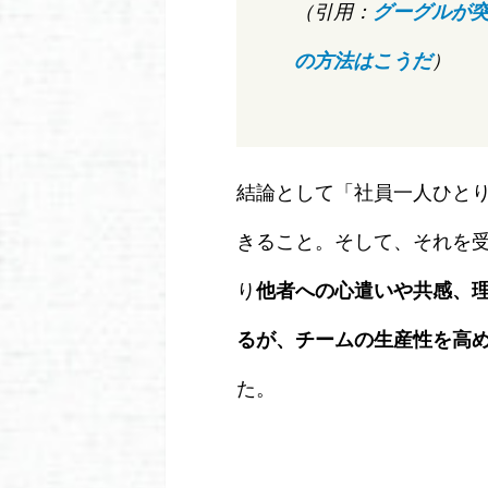
（引用：
グーグルが
の方法はこうだ
）
結論として「社員一人ひと
きること。そして、それを
り
他者への心遣いや共感、
るが、チームの生産性を高
た。