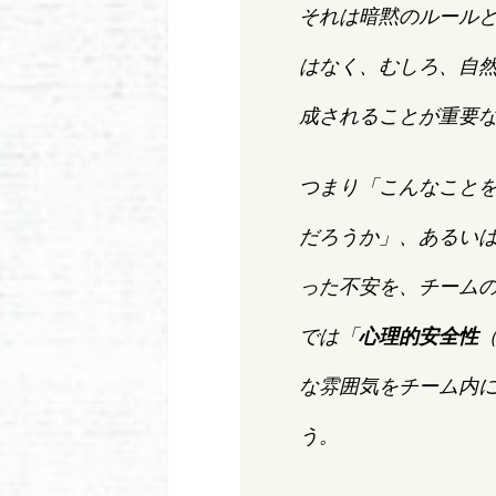
それは暗黙のルール
はなく、むしろ、自
成されることが重要
つまり「こんなこと
だろうか」、あるい
った不安を、チーム
では「
心理的安全性
（
な雰囲気をチーム内
う。