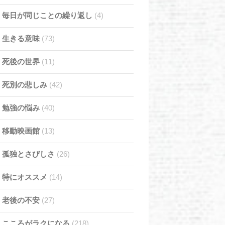
毎日が同じことの繰り返し
(4)
生きる意味
(73)
死後の世界
(11)
死別の悲しみ
(42)
勉強の悩み
(40)
移動映画館
(13)
孤独とさびしさ
(26)
特にオススメ
(14)
老後の不安
(27)
こころがラクになる
(218)