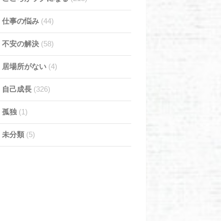
仕事の悩み
(44)
不安の解決
(58)
居場所がない
(4)
自己成長
(326)
孤独
(1)
未分類
(5)