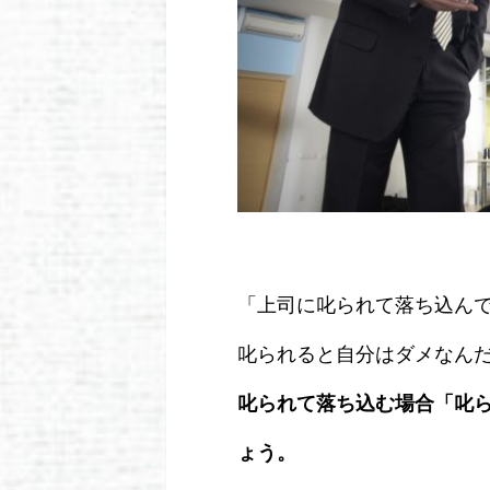
「上司に叱られて落ち込ん
叱られると自分はダメなん
叱られて落ち込む場合「叱
ょう。