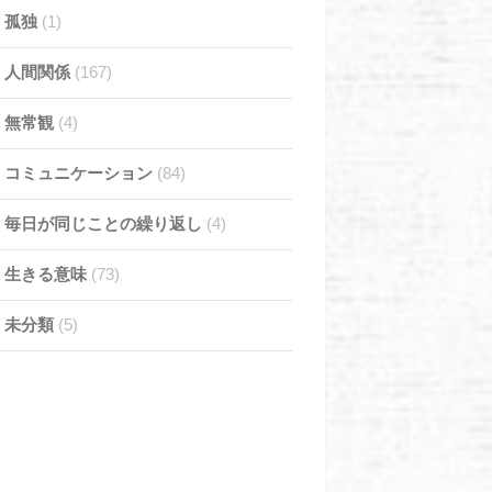
孤独
(1)
人間関係
(167)
無常観
(4)
コミュニケーション
(84)
毎日が同じことの繰り返し
(4)
生きる意味
(73)
未分類
(5)