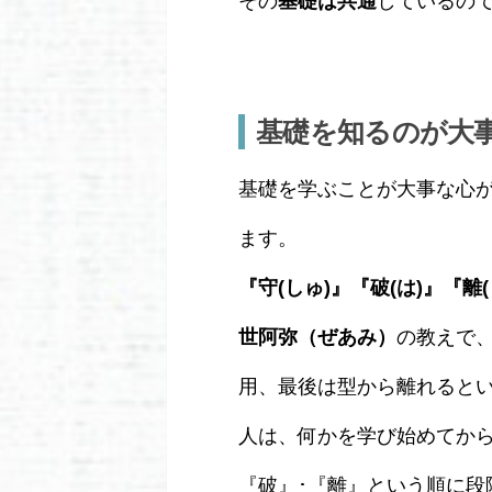
その
基礎は共通
しているの
基礎を知るのが大
基礎を学ぶことが大事な心
ます。
『守(しゅ)』『破(は)』『離(
世阿弥（ぜあみ）
の教えで
用、最後は型から離れると
人は、何かを学び始めてか
『破』･『離』という順に段