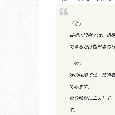
『守』
最初の段階では、指
できるだけ指導者の
『破』
次の段階では、指導
てみます。
自分独自に工夫して
す。