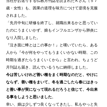
当社がお送りする仏教月刊誌を読まれたＫさん（５７
歳・女性）も、因果の道理を味方につけて逆境を克服
されました。
「先月中旬に研修を終了し、就職出来るかと思ってい
たのにうまくいかず、娘もインフルエンザから肺炎に
なり入院しました。
『泣き面に蜂とはこの事か！』と嘆いていたら、ある
人から『今が何をやってもうまくいかない時期、この
時期を過ぎたらうまくいくから』と言われ、ちょうど
月刊誌も届き、読んでいるうちに納得しました。
今は苦しいけれど善い種をまく時期なのだと、やけに
ならず、善い種をまいて、冬を過ごしたら春にはきっ
と善い事が実になって現れるだろうと信じて、今出来
る事をしようと思いました
。
幸い、娘は少しずつ良くなってきたし、私もやっと失